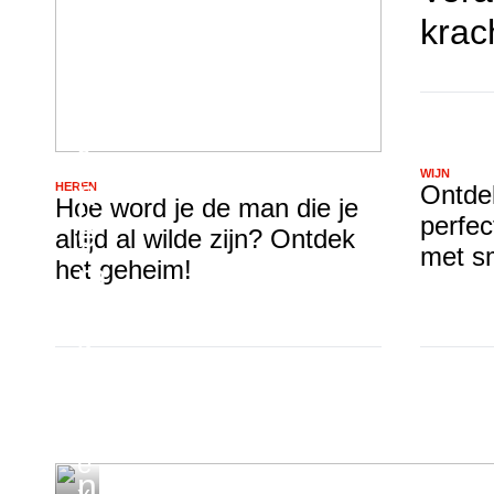
e
o
krac
n
d
a
a
e
r
r
s
WIJN
t
n
HEREN
Ontde
Hoe word je de man die je
r
perfec
e
altijd al wilde zijn? Ontdek
a
met s
het geheim!
m
t
e
a
g
n
i
n
e
-
e
e
n