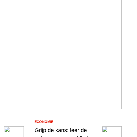
ECONOMIE
Grijp de kans: leer de