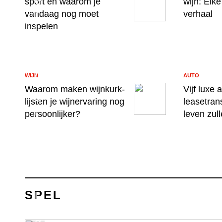
e
sport en waarom je
wijn: Elke
r
vandaag nog moet
verhaal
inspelen
j
e
s
p
WIJN
AUTO
e
Waarom maken wijnkurk-
Vijf luxe 
e
lijsten je wijnervaring nog
leasetran
l
persoonlijker?
leven zul
e
r
v
a
r
i
SPEL
n