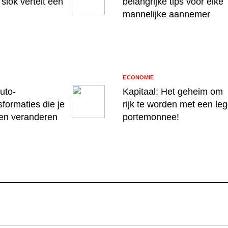
 slok vertelt een
belangrijke tips voor elke
mannelijke aannemer
ECONOMIE
auto-
Kapitaal: Het geheim om
sformaties die je
rijk te worden met een le
len veranderen
portemonnee!