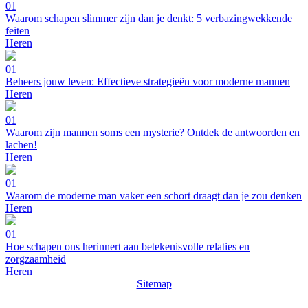
01
Waarom schapen slimmer zijn dan je denkt: 5 verbazingwekkende
feiten
Heren
01
Beheers jouw leven: Effectieve strategieën voor moderne mannen
Heren
01
Waarom zijn mannen soms een mysterie? Ontdek de antwoorden en
lachen!
Heren
01
Waarom de moderne man vaker een schort draagt dan je zou denken
Heren
01
Hoe schapen ons herinnert aan betekenisvolle relaties en
zorgzaamheid
Heren
Sitemap