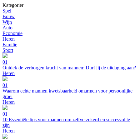
Kategorier
Spel
Bouw
Wijn
Auto
Economie
Heren
Familie
Sport
01
Ontdek de verborgen kracht van mannen: Durf jij de uitdaging aan?
Heren
01
Waarom echte mannen kwetsbaarheid omarmen voor persoonlijke
groei
Heren
01
10 Essentiële tips voor mannen om zelfverzekerd en succesvol te
zijn
Heren