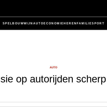
SPEL
BOUW
WIJN
AUTO
ECONOMIE
HEREN
FAMILIE
SPORT
AUTO
isie op autorijden sche